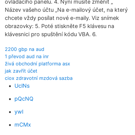
ovládacího panelu. 4. Nyní musíte změnit „
Název vašeho účtu „Na e-mailový účet, na který
chcete vždy posílat nové e-maily. Viz snímek
obrazovky: 5. Poté stiskněte F5 klávesu na
klávesnici pro spuštění kódu VBA. 6.
2200 gbp na aud
1 převod aud na inr
živá obchodní platforma asx
jak zavřít účet
ciox zdravotní mzdová sazba
UclNs
pQcNQ
ywI
mCMx