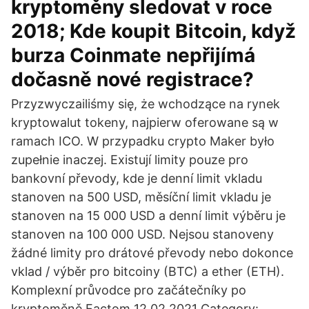
kryptoměny sledovat v roce
2018; Kde koupit Bitcoin, když
burza Coinmate nepřijímá
dočasně nové registrace?
Przyzwyczailiśmy się, że wchodzące na rynek
kryptowalut tokeny, najpierw oferowane są w
ramach ICO. W przypadku crypto Maker było
zupełnie inaczej. Existují limity pouze pro
bankovní převody, kde je denní limit vkladu
stanoven na 500 USD, měsíční limit vkladu je
stanoven na 15 000 USD a denní limit výběru je
stanoven na 100 000 USD. Nejsou stanoveny
žádné limity pro drátové převody nebo dokonce
vklad / výběr pro bitcoiny (BTC) a ether (ETH).
Komplexní průvodce pro začátečníky po
kryptoměně Factom 12.02.2021 Category: