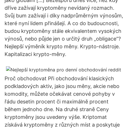
jako globální […] Bezesporu dnes více, než kdy
dříve zažívají kryptoměny nevídaný rozmach.
Svůj bum zažívají i díky nadprůměrným výnosům,
které nyní lidem přinášejí. A co do budoucnosti,
budou kryptoměny stále ekvivalentem vysokých
výnosů, nebo půjde jen o určitý druh „obligace“?
Nejlepší výměník krypto měny. Krypto-nástroje.
Kapitalizaci krypto-měny.
Proč obchodovat Při obchodování klasických
podkladových aktiv, jako jsou měny, akcie nebo
komodity, můžete očekávat cenové pohyby v
řádu desetin procent či maximálně procent
během jednoho dne. Na druhé straně Ceny
kryptoměny jsou uvedeny výše. Kriptomat
získává kryptoměny z různých míst a poskytuje