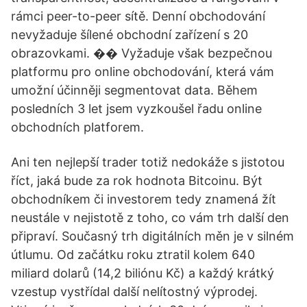
rámci peer-to-peer sítě. Denní obchodování
nevyžaduje šílené obchodní zařízení s 20
obrazovkami. �� Vyžaduje však bezpečnou
platformu pro online obchodování, která vám
umožní účinněji segmentovat data. Během
posledních 3 let jsem vyzkoušel řadu online
obchodních platforem.
Ani ten nejlepší trader totiž nedokáže s jistotou
říct, jaká bude za rok hodnota Bitcoinu. Být
obchodníkem či investorem tedy znamená žít
neustále v nejistotě z toho, co vám trh další den
připraví. Současný trh digitálních měn je v silném
útlumu. Od začátku roku ztratil kolem 640
miliard dolarů (14,2 biliónu Kč) a každý krátký
vzestup vystřídal další nelítostný výprodej.