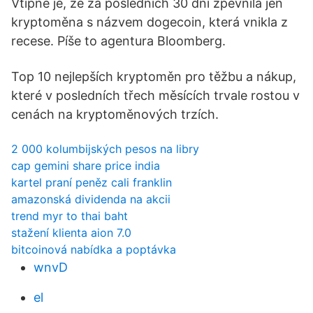
Vtipné je, že za posledních 30 dní zpevnila jen
kryptoměna s názvem dogecoin, která vnikla z
recese. Píše to agentura Bloomberg.
Top 10 nejlepších kryptoměn pro těžbu a nákup,
které v posledních třech měsících trvale rostou v
cenách na kryptoměnových trzích.
2 000 kolumbijských pesos na libry
cap gemini share price india
kartel praní peněz cali franklin
amazonská dividenda na akcii
trend myr to thai baht
stažení klienta aion 7.0
bitcoinová nabídka a poptávka
wnvD
el