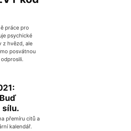
ě práce pro
uje psychické
v z hvězd, ale
římo posvátnou
odprosili.
021:
 Buď
sílu.
a přemíru citů a
rní kalendář.