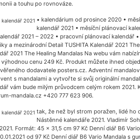
monii a touhu po rovnováze.
• kalendárium od prosince 2020 • měsí
kalendář 2021 • měsíční plánovací kal
kalendář 2021 – 2022 • pracovní plánovací kalendář •
iky a mezinárodní Detail TUSHITA Kalendář 2021 The
ndář 2021 The Healing Mandalas Na webu vám nabízí
 výhodnou cenu 249 Kč. Produkt můžete ihned objed
věřeného dodavatele posters.cz. Adventní mandalový
dvent s mandalami a vytvořte si svůj originální mandal
dář vám bude milým průvodcem celým rokem 2021. K
um-mandala.cz +420 777 623 906.
tak, že než byl strom poražen, lidé ho o
Nástěnné kalendáře 2021. Vladimír So
2021. Formát: 45 x 31,5 cm 97 Kč Denní diář B6 Vari
0.01.2021 od 97 Kč Denní diář B6 Vario Mandala s g