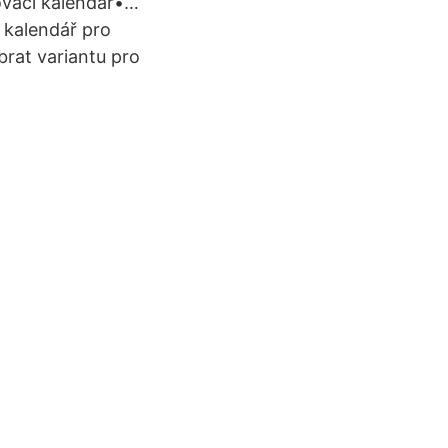
ovací kalendář•…
 kalendář pro
brat variantu pro