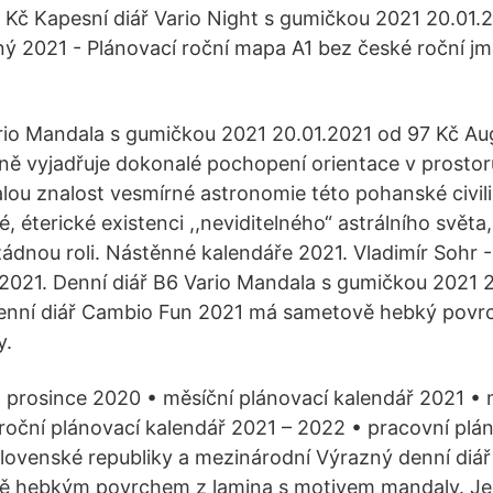
 Kč Kapesní diář Vario Night s gumičkou 2021 20.01.
ý 2021 - Plánovací roční mapa A1 bez české roční j
rio Mandala s gumičkou 2021 20.01.2021 od 97 Kč Aug
stně vyjadřuje dokonalé pochopení orientace v prostor
lou znalost vesmírné astronomie této pohanské civili
, éterické existenci ,,neviditelného“ astrálního světa
žádnou roli. Nástěnné kalendáře 2021. Vladimír Sohr
2021. Denní diář B6 Vario Mandala s gumičkou 2021 
denní diář Cambio Fun 2021 má sametově hebký povrc
y.
 prosince 2020 • měsíční plánovací kalendář 2021 • 
roční plánovací kalendář 2021 – 2022 • pracovní plán
lovenské republiky a mezinárodní Výrazný denní diá
ě hebkým povrchem z lamina s motivem mandaly. Je