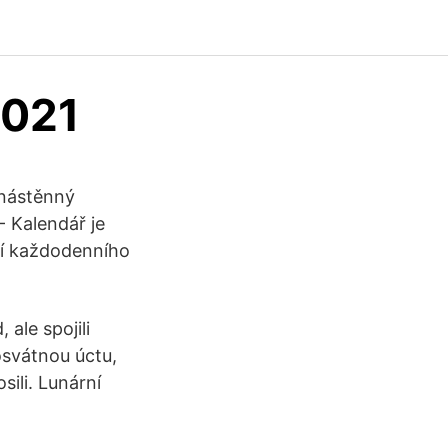
2021
 nástěnný
 Kalendář je
tí každodenního
 ale spojili
osvátnou úctu,
sili. Lunární