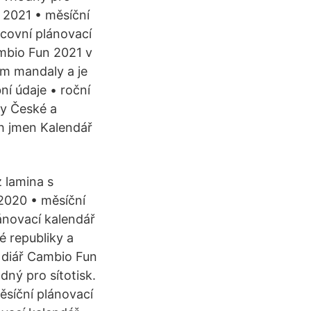
ř 2021 • měsíční
acovní plánovací
ambio Fun 2021 v
m mandaly a je
ní údaje • roční
ky České a
h jmen Kalendář
 lamina s
2020 • měsíční
ánovací kalendář
é republiky a
 diář Cambio Fun
ný pro sítotisk.
ěsíční plánovací