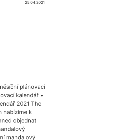
25.04.2021
měsíční plánovací
ovací kalendář •
lendář 2021 The
m nabízíme k
hned objednat
mandalový
ální mandalový