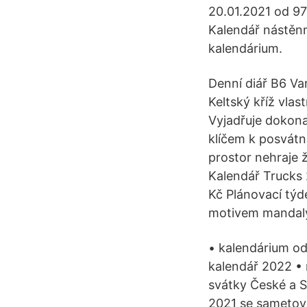
20.01.2021 od 97
Kalendář nástěnn
kalendárium.
Denní diář B6 Va
Keltský kříž vla
Vyjadřuje dokona
klíčem k posvátné
prostor nehraje 
Kalendář Trucks 
Kč Plánovací tý
motivem mandal
• kalendárium od
kalendář 2022 • 
svátky České a S
2021 se sametov