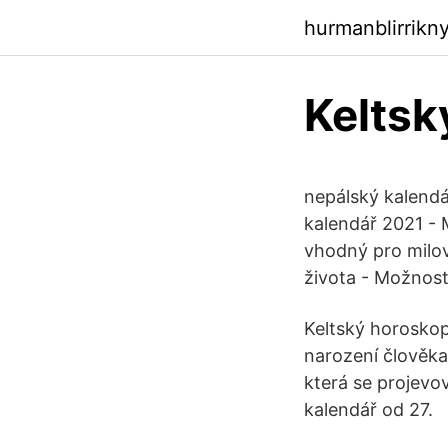
hurmanblirrikn
Keltsk
nepálský kalendá
kalendář 2021 - 
vhodný pro milo
života - Možnos
Keltský horoskop 
narození člověka
která se projevov
kalendář od 27.