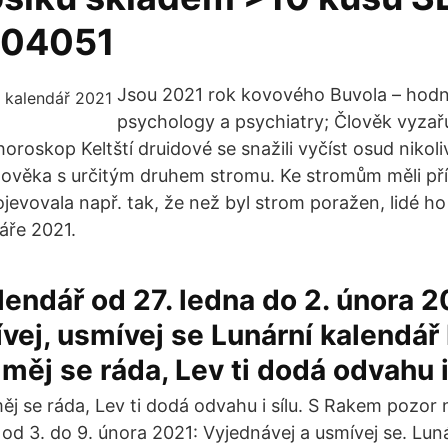
04051
Jsou 2021 rok kovového Buvola – hodn
psychology a psychiatry; Člověk vyzař
horoskop Keltští druidové se snažili vyčíst osud nikoli
 člověka s určitým druhem stromu. Ke stromům měli p
ojevovala např. tak, že než byl strom poražen, lidé ho 
áře 2021.
lendář od 27. ledna do 2. února 2
ívej, usmívej se Lunární kalendář
měj se ráda, Lev ti dodá odvahu i 
j se ráda, Lev ti dodá odvahu i sílu. S Rakem pozor n
od 3. do 9. února 2021: Vyjednávej a usmívej se. Luná