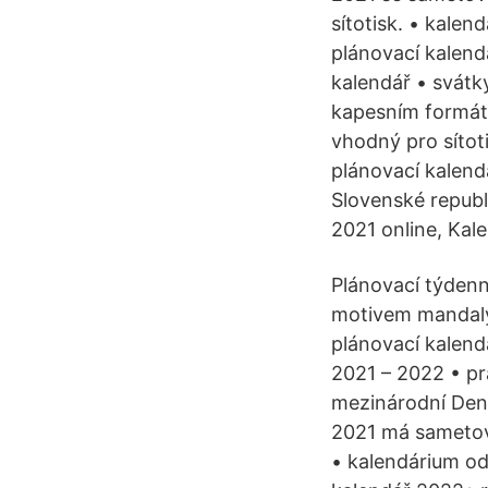
sítotisk. • kale
plánovací kalend
kalendář • svátk
kapesním formát
vhodný pro sítot
plánovací kalend
Slovenské republ
2021 online, Kal
Plánovací týden
motivem mandaly.
plánovací kalend
2021 – 2022 • pr
mezinárodní Denn
2021 má sametov
• kalendárium od