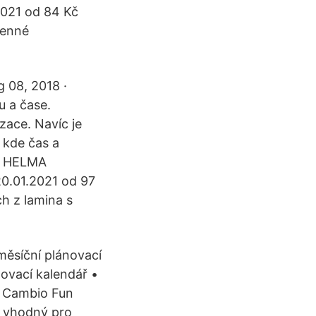
2021 od 84 Kč
menné
 08, 2018 ·
u a čase.
zace. Navíc je
, kde čas a
 - HELMA
20.01.2021 od 97
h z lamina s
měsíční plánovací
ovací kalendář •
ř Cambio Fun
 vhodný pro