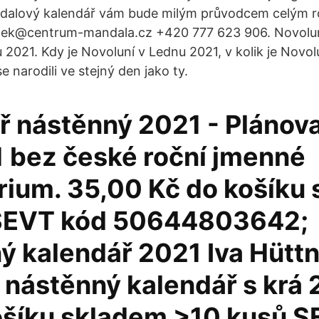
andalový kalendář vám bude milým průvodcem celým r
ek@centrum-mandala.cz +420 777 623 906. Novolun
2021. Kdy je Novoluní v Lednu 2021, v kolik je Novolu
 se narodili ve stejný den jako ty.
ř nástěnný 2021 - Plánova
 bez české roční jmenné
rium. 35,00 Kč do košíku
 SEVT kód 50644803642;
ý kalendář 2021 Iva Hüttn
í nástěnný kalendář s krá
ošíku skladem >10 kusů S