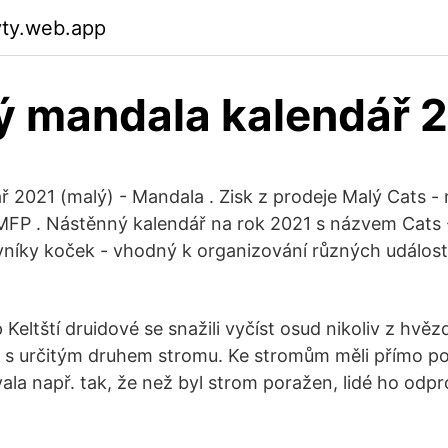
yty.web.app
ý mandala kalendář 
ř 2021 (malý) - Mandala . Zisk z prodeje Malý Cats -
MFP . Nástěnný kalendář na rok 2021 s názvem Cats -
vníky koček - vhodný k organizování různých událos
t
Keltští druidové se snažili vyčíst osud nikoliv z hvězd,
 s určitým druhem stromu. Ke stromům měli přímo p
ala např. tak, že než byl strom poražen, lidé ho odpro