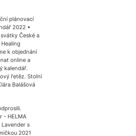
ční plánovací
endář 2022 •
 svátky České a
 Healing
me k objednání
nat online a
 kalendář.
ový řetěz. Stolní
lára Balášová
dprosili.
hr - HELMA
o Lavender s
umičkou 2021