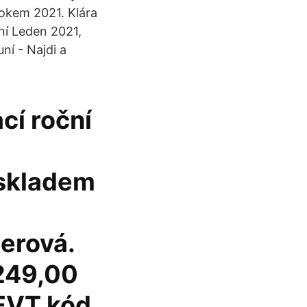
okem 2021. Klára
í Leden 2021,
ní - Najdi a
cí roční
 skladem
erová.
 249,00
EVT kód