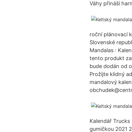
Váhy přináší har
roční plánovací 
Slovenské republ
Mandalas : Kale
tento produkt za
bude dodán od o
Prožijte klidný a
mandalový kalen
obchudek@centr
Kalendář Trucks 
gumičkou 2021 2