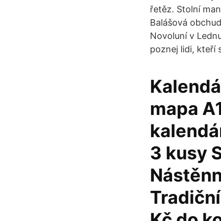
řetěz. Stolní m
Balášová obchud
Novoluní v Lednu 
poznej lidi, kteří
Kalendá
mapa A1
kalendá
3 kusy
Nástěnn
Tradičn
Kč do k