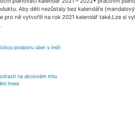
oční plánovací kalendář 2021 – 2022• pracovní plán
roduktu. Aby děti nezůstaly bez kalendáře (mandalový
e pro ně vytvořili na rok 2021 kalendář také.Lze si vy
.
ickou podporu uber v indii
odrazit na akciovém trhu
ění hned