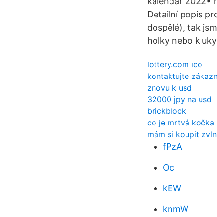
kalendář 2022• r
Detailní popis p
dospělé), tak jsm
holky nebo kluky
lottery.com ico
kontaktujte zákazn
znovu k usd
32000 jpy na usd
brickblock
co je mrtvá kočka 
mám si koupit zvln
fPzA
Oc
kEW
knmW