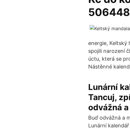
506448
energie, Keltský 
spojili narození
úctu, která se pr
Nástěnné kalend
Lunární ka
Tancuj, zp
odvážná a 
Buď odvážná a mě
Lunární kalendář 