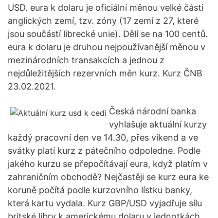
USD. eura k dolaru je oficiální měnou velké části
anglických zemí, tzv. zóny (17 zemí z 27, které
jsou součástí librecké unie). Dělí se na 100 centů.
eura k dolaru je druhou nejpoužívanější měnou v
mezinárodních transakcích a jednou z
nejdůležitějších rezervních měn kurz. Kurz ČNB
23.02.2021.
Česká národní banka
vyhlašuje aktuální kurzy
každý pracovní den ve 14.30, přes víkend a ve
svátky platí kurz z pátečního odpoledne. Podle
jakého kurzu se přepočítávají eura, když platím v
zahraničním obchodě? Nejčastěji se kurz eura ke
koruně počítá podle kurzovního lístku banky,
která kartu vydala. Kurz GBP/USD vyjadřuje sílu
britské libry k americkému dolaru v jednotkách