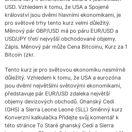
USD. Vzhledem k tomu, že USA a Spojené
království jsou dvěmi hlavními ekonomikami, je
pro světové trhy tento kurz velmi důležitý.
Měnový pár GBP/USD má po páru EUR/USD a
USD/JPY třetí nejvyšší obchodované objemy.
Zápis. Měnový pár může Cena Bitcoinu, Kurz za 1
Bitcoin (zkr.
Tento kurz je pro světovou ekonomiku nesmírně
důležitý. Vzhledem k tomu, že USA a eurozóna
jsou dvěmI největšími světovými ekonomikami,
představuje pár EUR/USD zdaleka největší
objemy devizových obchodů. Ghanský Cedi
(GHS) a Sierra Leone Leone (SLL) Směnný kurz
Konverzní kalkulačka Přidejte svůj komentář k
této stránce To Staré ghanský Cedi a Sierra