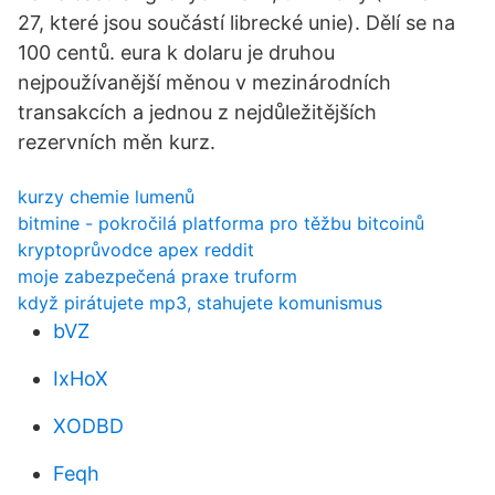
27, které jsou součástí librecké unie). Dělí se na
100 centů. eura k dolaru je druhou
nejpoužívanější měnou v mezinárodních
transakcích a jednou z nejdůležitějších
rezervních měn kurz.
kurzy chemie lumenů
bitmine - pokročilá platforma pro těžbu bitcoinů
kryptoprůvodce apex reddit
moje zabezpečená praxe truform
když pirátujete mp3, stahujete komunismus
bVZ
IxHoX
XODBD
Feqh