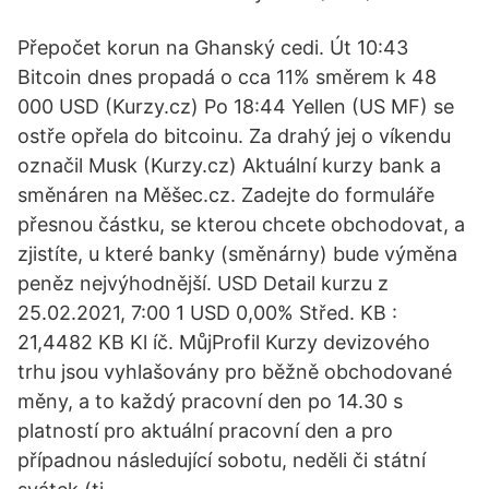
Přepočet korun na Ghanský cedi. Út 10:43
Bitcoin dnes propadá o cca 11% směrem k 48
000 USD (Kurzy.cz) Po 18:44 Yellen (US MF) se
ostře opřela do bitcoinu. Za drahý jej o víkendu
označil Musk (Kurzy.cz) Aktuální kurzy bank a
směnáren na Měšec.cz. Zadejte do formuláře
přesnou částku, se kterou chcete obchodovat, a
zjistíte, u které banky (směnárny) bude výměna
peněz nejvýhodnější. USD Detail kurzu z
25.02.2021, 7:00 1 USD 0,00% Střed. KB :
21,4482 KB Kl íč. MůjProfil Kurzy devizového
trhu jsou vyhlašovány pro běžně obchodované
měny, a to každý pracovní den po 14.30 s
platností pro aktuální pracovní den a pro
případnou následující sobotu, neděli či státní