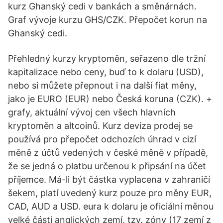
kurz Ghanský cedi v bankách a směnárnách.
Graf vývoje kurzu GHS/CZK. Přepočet korun na
Ghanský cedi.
Přehledný kurzy kryptoměn, seřazeno dle tržní
kapitalizace nebo ceny, buď to k dolaru (USD),
nebo si můžete přepnout i na další fiat měny,
jako je EURO (EUR) nebo Česká koruna (CZK). +
grafy, aktuální vývoj cen všech hlavních
kryptoměn a altcoinů. Kurz deviza prodej se
používá pro přepočet odchozích úhrad v cizí
měně z účtů vedených v české měně v případě,
že se jedná o platbu určenou k připsání na účet
příjemce. Má-li být částka vyplacena v zahraničí
šekem, platí uvedený kurz pouze pro měny EUR,
CAD, AUD a USD. eura k dolaru je oficiální měnou
velké části anglických zemí, tzv. zóny (17 zemí z