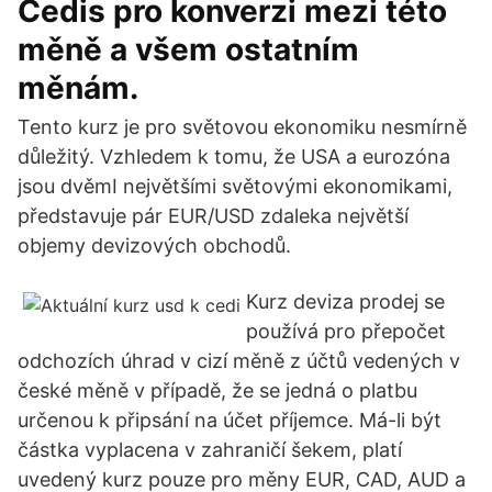
Cedis pro konverzi mezi této
měně a všem ostatním
měnám.
Tento kurz je pro světovou ekonomiku nesmírně
důležitý. Vzhledem k tomu, že USA a eurozóna
jsou dvěmI největšími světovými ekonomikami,
představuje pár EUR/USD zdaleka největší
objemy devizových obchodů.
Kurz deviza prodej se
používá pro přepočet
odchozích úhrad v cizí měně z účtů vedených v
české měně v případě, že se jedná o platbu
určenou k připsání na účet příjemce. Má-li být
částka vyplacena v zahraničí šekem, platí
uvedený kurz pouze pro měny EUR, CAD, AUD a