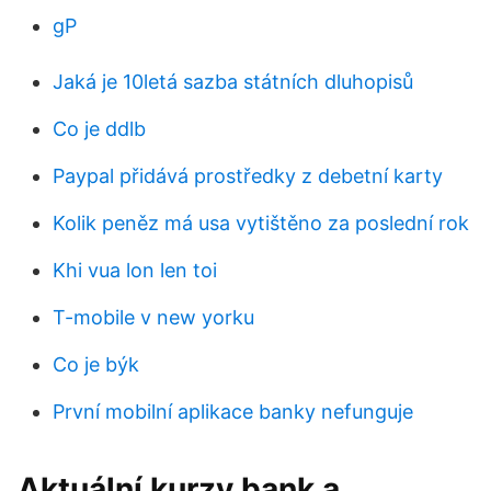
gP
Jaká je 10letá sazba státních dluhopisů
Co je ddlb
Paypal přidává prostředky z debetní karty
Kolik peněz má usa vytištěno za poslední rok
Khi vua lon len toi
T-mobile v new yorku
Co je býk
První mobilní aplikace banky nefunguje
Aktuální kurzy bank a