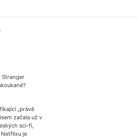
. Stranger
nakoukané?
íkající „právě
nisem začala už v
eských sci-fi,
Netflixu je