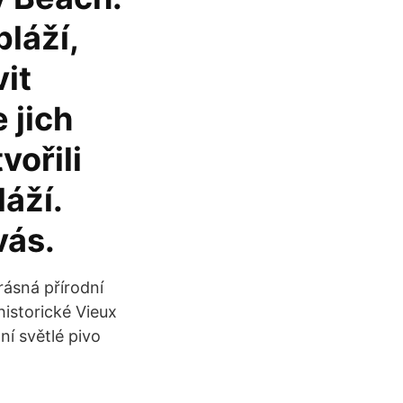
láží,
it
 jich
vořili
áží.
vás.
krásná přírodní
historické Vieux
í světlé pivo