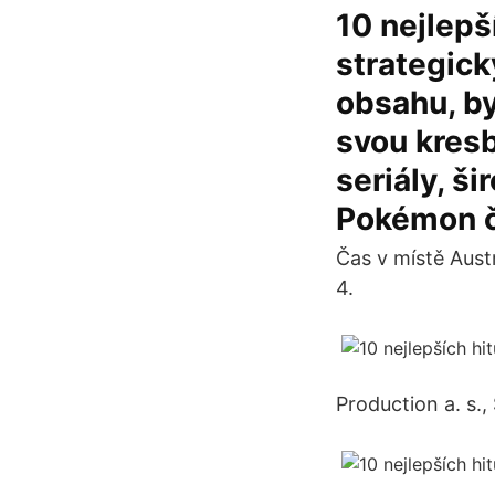
10 nejlepš
strategick
obsahu, by
svou kresb
seriály, š
Pokémon či
Čas v místě Austr
4.
Production a. s.