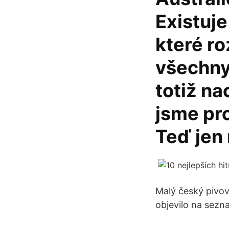
Existuje
které ro
všechny
totiž na
jsme pro
Teď jen 
Malý český pivov
objevilo na sezna