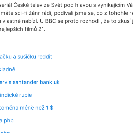
seriál České televize Svět pod hlavou s vynikajícím V
áte sci-fi žánr rádi, podívali jsme se, co z tohohle 
u vlastně nabízí. U BBC se proto rozhodli, že to zkusí j
jlepších filmů 21.
ačku a sušičku reddit
kladně
ervis santander bank uk
 indické rupie
ptoměna méně než 1 $
a php