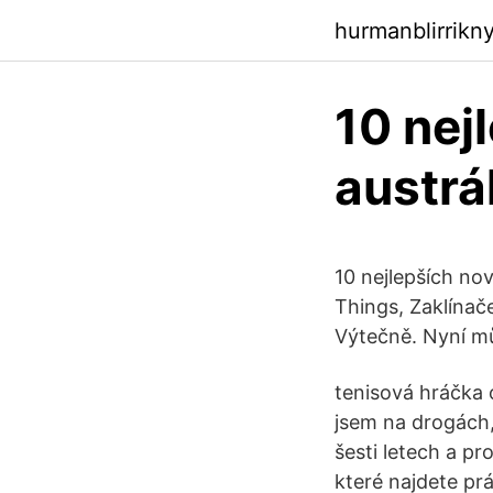
hurmanblirrikn
10 nej
austrá
10 nejlepších nov
Things, Zaklínač
Výtečně. Nyní mů
tenisová hráčka o
jsem na drogách,
šesti letech a pr
které najdete prá