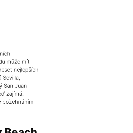
rních
ádu může mít
deset nejlepších
 Sevilla,
ký San Juan
eď zajímá.
je požehnáním
y Beach.