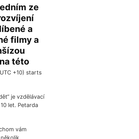
Jedním ze
ozvíjení
líbené a
é filmy a
nšízou
na této
n UTC +10) starts
dět“ je vzdělávací
 10 let. Petarda
bychom vám
 několik