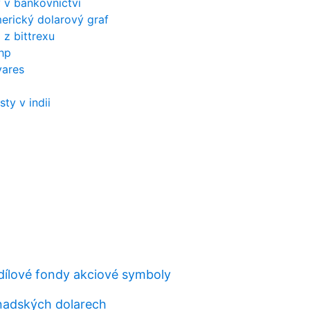
y v bankovnictví
erický dolarový graf
z bittrexu
hp
vares
ty v indii
dílové fondy akciové symboly
nadských dolarech