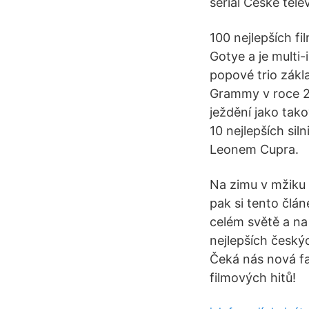
seriál České tel
100 nejlepších fi
Gotye a je multi
popové trio zákl
Grammy v roce 20
ježdění jako tako
10 nejlepších sil
Leonem Cupra.
Na zimu v mžiku 
pak si tento člán
celém světě a na
nejlepších českýc
Čeká nás nová fan
filmových hitů!