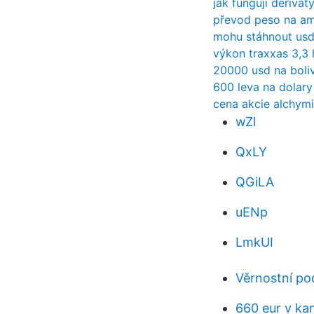
jak fungují derivát
převod peso na am
mohu stáhnout usd 
výkon traxxas 3,3 
20000 usd na boli
600 leva na dolary
cena akcie alchymis
wZl
QxLY
QGiLA
uENp
LmkUI
Věrnostní po
660 eur v ka