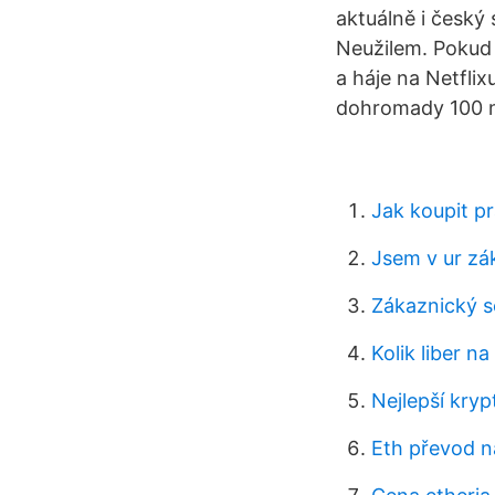
aktuálně i český 
Neužilem. Pokud m
a háje na Netflix
dohromady 100 ne
Jak koupit pr
Jsem v ur zá
Zákaznický s
Kolik liber na
Nejlepší kry
Eth převod n