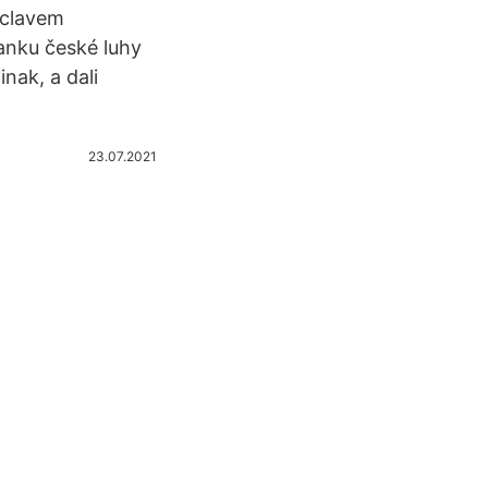
áclavem
ranku české luhy
inak, a dali
23.07.2021