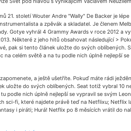
evize Svět pod hlavou s vynikajícím Václavem Neužilem
lmů 21. století Wouter Andre "Wally" De Backer je lép
-instrumentalista a zpěvák a skladatel. Je členem Mel
ady. Gotye vyhrál 4 Grammy Awards v roce 2012 a vy
13. Některé z jeho hitů obsahovat následující > Pok
vé, pak si tento článek uložte do svých oblíbených. S
nic na celém světě a na tu podle nich úplně nejlepší se
zapomenete, a ještě ušetříte. Pokuď máte rádi ježděn
ek uložte do svých oblíbených. Seat totiž vybral 10 ne
 tu podle nich úplně nejlepší se vypravil se svým Leo
h sci-fi, které najdete právě teď na Netflixu; Netflix 
tasy i piráti; Hurá! Netflix po 8 měsících vrátil do n