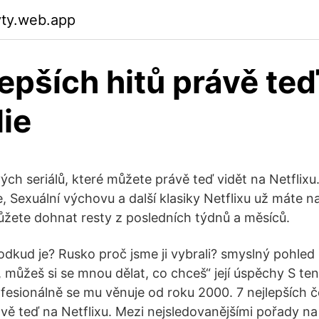
yty.web.app
lepších hitů právě teď
lie
ých seriálů, které můžete právě teď vidět na Netflixu
e, Sexuální výchovu a další klasiky Netflixu už máte 
žete dohnat resty z posledních týdnů a měsíců.
dkud je? Rusko proč jsme ji vybrali? smyslný pohled ř
 můžeš si se mnou dělat, co chceš“ její úspěchy S te
ofesionálně se mu věnuje od roku 2000. 7 nejlepších č
vě teď na Netflixu. Mezi nejsledovanějšími pořady na 