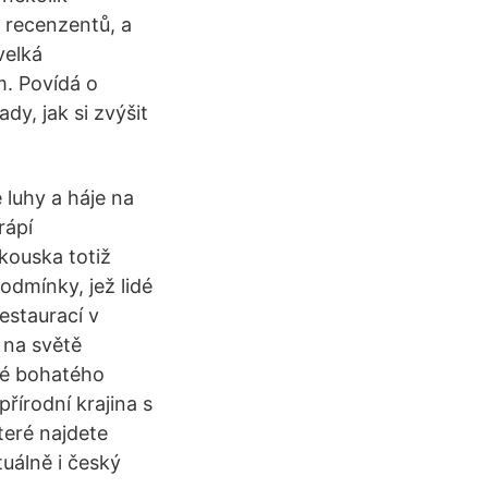
 recenzentů, a
velká
m. Povídá o
dy, jak si zvýšit
 luhy a háje na
rápí
kouska totiž
odmínky, jež lidé
estaurací v
 na světě
né bohatého
přírodní krajina s
které najdete
tuálně i český