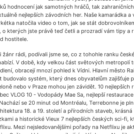
čků hodnocení jak samotných hráčů, tak zahraničních
aktuálně nejlepších závodních her. Naše kamarádka a 
kétka natočila video o tom, jak se stát dobrovolníke
o kterých jste právě teď četli a prozradí vám tipy a ra
d hostitele.
 žánr rádi, podívali jsme se, co z tohohle ranku české
nabízí. V době, kdy velkou část světových metropolí t
lení, obracejí mnozí pohled k Vídni. Hlavní město Ra
et budovalo systém, který dnes obyvatelům zajišťuje p
loně nebo v Praze mohou jen závidět. 10 nejlepších r
bec VLOG 10 - Vodopády Mae Sa, nejlepší restaurace
Nachází se 20 minut od Montréalu, Terrebonne je pl
hitektura 18. a 19. století a přírodních staveb, krásná 
zkami a historické Vieux 7 nejlepších českých sci-fi, 
lixu. Mezi nejsledovanějšími pořady na Netflixu je ak