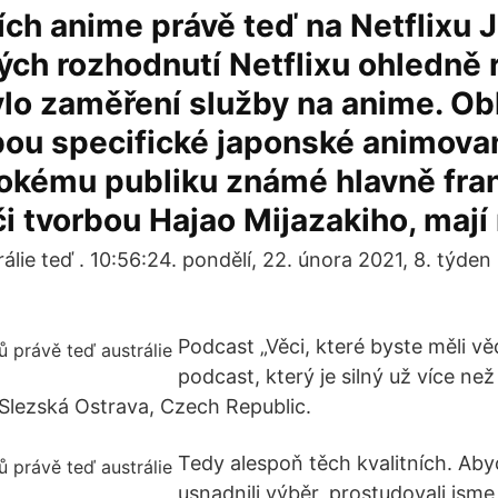
ích anime právě teď na Netflixu 
ých rozhodnutí Netflixu ohledně r
lo zaměření služby na anime. Ob
ou specifické japonské animovan
irokému publiku známé hlavně fra
 tvorbou Hajao Mijazakiho, mají 
álie teď . 10:56:24. pondělí, 22. února 2021, 8. týde
Podcast „Věci, které byste měli vě
podcast, který je silný už více než
, Slezská Ostrava, Czech Republic.
Tedy alespoň těch kvalitních. A
usnadnili výběr, prostudovali jsme