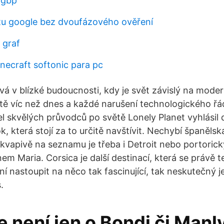
 gbp
u google bez dvoufázového ověření
 graf
necraft softonic para pc
vá v blízké budoucnosti, kdy je svět závislý na mode
ště víc než dnes a každé narušení technologického ř
el skvělých průvodců po světě Lonely Planet vyhlásil 
k, která stojí za to určitě navštívit. Nechybí španělská
kvapivě na seznamu je třeba i Detroit nebo portoric
m Maria. Corsica je další destinací, která se právě t
í nastoupit na něco tak fascinující, tak neskutečný 
.
e není jen o Bondi či Manl