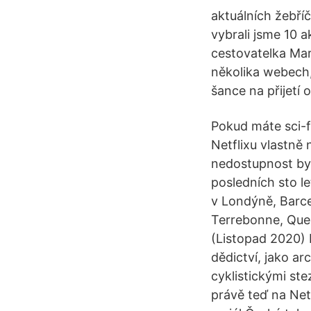
aktuálních žebří
vybrali jsme 10 
cestovatelka Mar
několika webech, 
šance na přijetí o
Pokud máte sci-fi
Netflixu vlastně 
nedostupnost byd
posledních sto l
v Londýně, Barce
Terrebonne, Que
(Listopad 2020) 
dědictví, jako arc
cyklistickými ste
právě teď na Netf