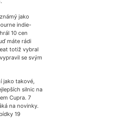
.
e známý jako
bourne indie-
hrál 10 cen
uď máte rádi
eat totiž vybral
 vypravil se svým
í jako takové,
jlepších silnic na
nem Cupra. 7
láká na novinky.
abídky 19