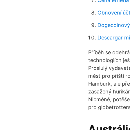
Cena etheria
Obnovení účt
Dogecoinový
Descargar mi
Příběh se odehrá
technologiích je
Proslulý vydavat
měst pro příští ro
Hamburk, ale pře
zasažený hurikáne
Nicméně, potěšen
pro globetrotters
Austráli