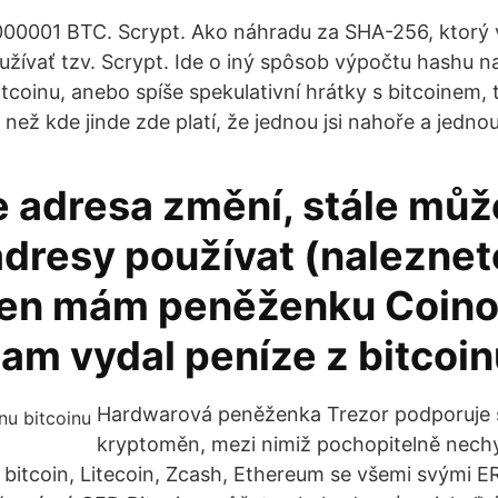
000001 BTC. Scrypt. Ako náhradu za SHA-256, ktorý v
oužívať tzv. Scrypt. Ide o iný spôsob výpočtu hashu n
tcoinu, anebo spíše spekulativní hrátky s bitcoinem, 
 než kde jinde zde platí, že jednou jsi nahoře a jednou
e adresa změní, stále můž
dresy používat (naleznet
en mám peněženku Coino
tam vydal peníze z bitcoi
Hardwarová peněženka Trezor podporuje 
kryptoměn, mezi nimiž pochopitelně nech
bitcoin, Litecoin, Zcash, Ethereum se všemi svými E