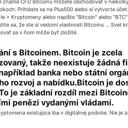
ě známé CFD Bitcoinu môžete obchodovať v niekoľk
koch: Prihláste sa na Plus500 alebo si vytvorte účet
rie > Kryptomeny alebo napíšte "Bitcoin" alebo "BTC"
tite sa, že ste si vedomí vlastností Bitcoinu … Svet k
ntovať sa v ňom môže byť zložité.
í s Bitcoinem. Bitcoin je zcela
zovaný, takže neexistuje žádná f
(například banka nebo státní orgá
eho rozvoj a nabídku.Bitcoin je do
. To je základní rozdíl mezi Bitcoi
ími penězi vydanými vládami.
ryptomena existujúca iba v digitálnej podobe. Nie je 