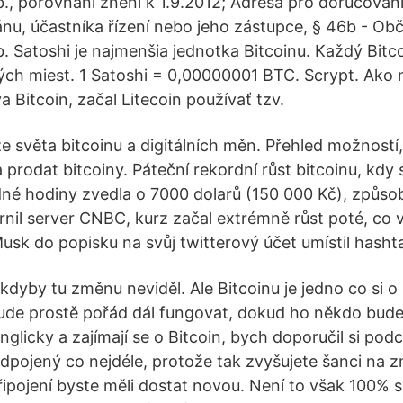
b., porovnání znění k 1.9.2012; Adresa pro doručován
ánu, účastníka řízení nebo jeho zástupce, § 46b - Ob
. Satoshi je najmenšia jednotka Bitcoinu. Každý Bitco
ých miest. 1 Satoshi = 0,00000001 BTC. Scrypt. Ako
a Bitcoin, začal Litecoin používať tzv.
e světa bitcoinu a digitálních měn. Přehled možností,
 prodat bitcoiny. Páteční rekordní růst bitcoinu, kdy
é hodiny zvedla o 7000 dolarů (150 000 Kč), způsobi
rnil server CNBC, kurz začal extrémně růst poté, co v
usk do popisku na svůj twitterový účet umístil hasht
kdyby tu změnu neviděl. Ale Bitcoinu je jedno co si o
bude prostě pořád dál fungovat, dokud ho někdo bude 
nglicky a zajímají se o Bitcoin, bych doporučil si pod
ojený co nejdéle, protože tak zvyšujete šanci na z
pojení byste měli dostat novou. Není to však 100% sp