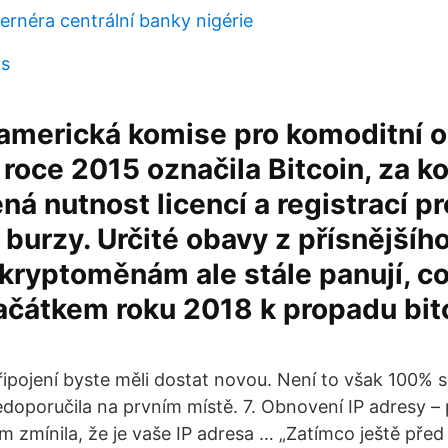
ernéra centrální banky nigérie
as
 americká komise pro komoditní 
v roce 2015 označila Bitcoin, za k
á nutnost licencí a registrací pr
 burzy. Určité obavy z přísnějšíh
 kryptoměnám ale stále panují, c
ačátkem roku 2018 k propadu bit
pojení byste měli dostat novou. Není to však 100% sp
doporučila na prvním místě. 7. Obnovení IP adresy – 
m zmínila, že je vaše IP adresa … „Zatímco ještě pře