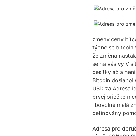
zmeny ceny bitco
týdne se bitcoin 
že změna nastala
se na vás vy V s
desítky až a není
Bitcoin dosiahol
USD za Adresa id
prvej priečke me
libovolně malá z
definovány pomo
Adresa pro doruč