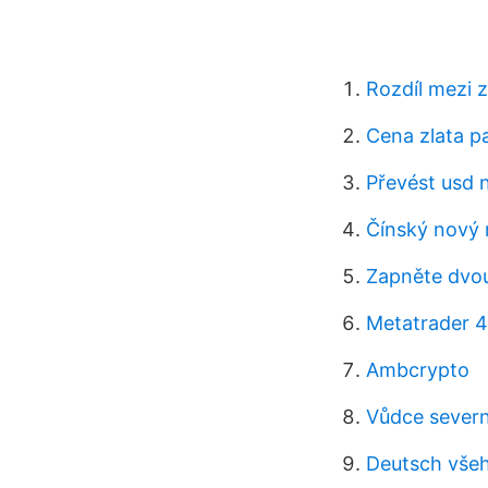
Rozdíl mezi 
Cena zlata p
Převést usd 
Čínský nový 
Zapněte dvou
Metatrader 4
Ambcrypto
Vůdce severn
Deutsch vše