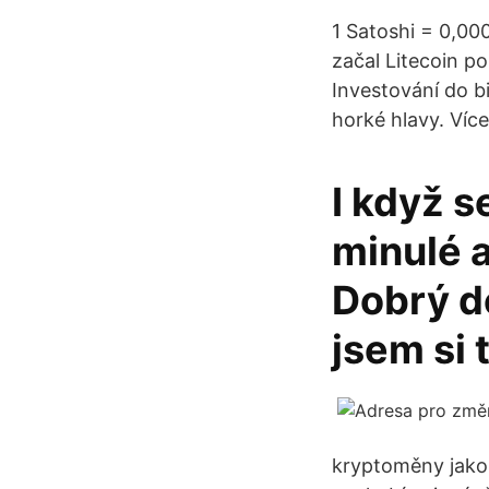
1 Satoshi = 0,00
začal Litecoin p
Investování do bi
horké hlavy. Více
I když s
minulé a
Dobrý d
jsem si 
kryptoměny jako 