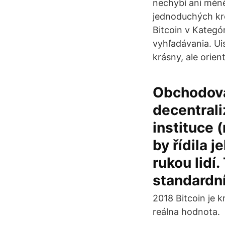
nechybí ani mén
jednoduchých kro
Bitcoin v Kategó
vyhľadávania. Uis
krásny, ale orie
Obchodován
decentrali
instituce 
by řídila j
rukou lidí
standardn
2018 Bitcoin je k
reálna hodnota.