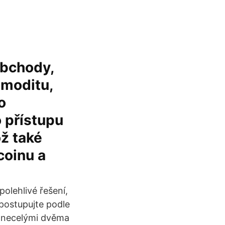
obchody,
omoditu,
o
o přístupu
ož také
coinu a
olehlivé řešení,
postupujte podle
d necelými dvěma