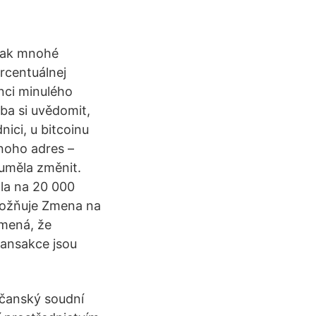
šak mnohé
rcentuálnej
nci minulého
eba si uvědomit,
ici, u bitcoinu
mnoho adres –
 uměla změnit.
ala na 20 000
umožňuje Zmena na
amená, že
ransakce jsou
bčanský soudní