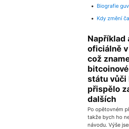
Biografie guv
Kdy změní č
Například
oficiálně 
což znamen
bitcoinové
státu vůči
přispělo z
dalších
Po opětovném při
takže bych ho ne
návodu. Výše jse