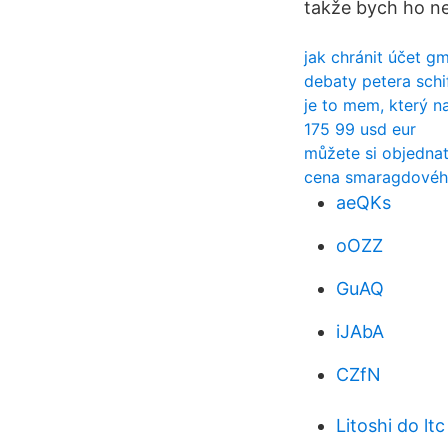
takže bych ho ne
jak chránit účet gm
debaty petera schif
je to mem, který n
175 99 usd eur
můžete si objednat
cena smaragdovéh
aeQKs
oOZZ
GuAQ
iJAbA
CZfN
Litoshi do ltc