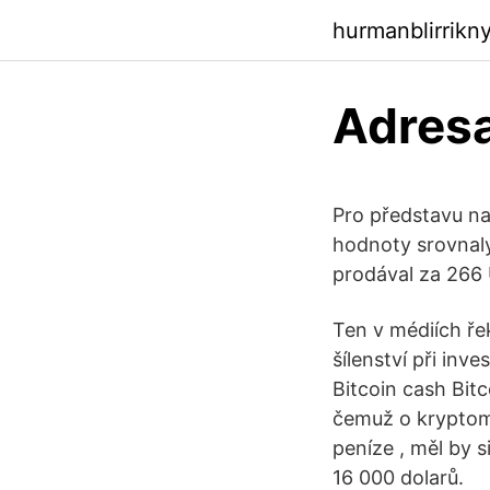
hurmanblirrikn
Adresa
Pro představu na 
hodnoty srovnaly
prodával za 266 
Ten v médiích řek
šílenství při inv
Bitcoin cash Bit
čemuž o kryptomě
peníze , měl by 
16 000 dolarů.