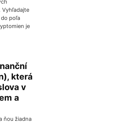
ých
. Vyhľadajte
 do poľa
ryptomien je
inanční
n), která
slova v
nem a
za ňou žiadna