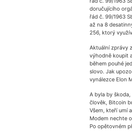
řád č. 99/1963 S
doručujícího org
řád č. 99/1963 Sb
až na 8 desatinn
256, ktorý využív
Aktuální zprávy z
výhodně koupit a
během pouhé jedn
slovo. Jak upozo
vynálezce Elon M
A byla by škoda, 
člověk, Bitcoin 
Všem, kteří umí a
Modem nechte odp
Po opětovném při