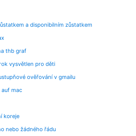
zůstatkem a disponibilním zůstatkem
ax
na thb graf
rok vysvětlen pro děti
stupňové ověřování v gmailu
 auf mac
í koreje
ho nebo žádného řádu