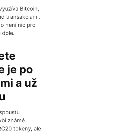
yužíva Bitcoin,
ad transakciami.
to není nic pro
 dole.
ete
e je po
mi a už
nu
spoustu
ybí známé
RC20 tokeny, ale