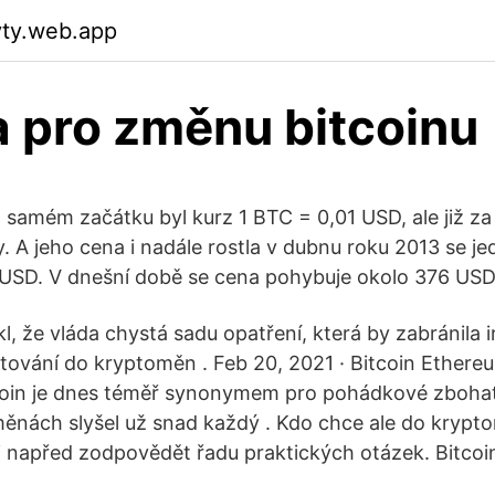
yty.web.app
 pro změnu bitcoinu
samém začátku byl kurz 1 BTC = 0,01 USD, ale již za 
. A jeho cena i nadále rostla v dubnu roku 2013 se je
USD. V dnešní době se cena pohybuje okolo 376 USD 
l, že vláda chystá sadu opatření, která by zabránila 
estování do kryptoměn . Feb 20, 2021 · Bitcoin Ethere
coin je dnes téměř synonymem pro pohádkové zbohatn
nách slyšel už snad každý . Kdo chce ale do krypto
si napřed zodpovědět řadu praktických otázek. Bitcoin