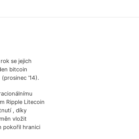
rok se jejich
den bitcoin
(prosinec ’14).
iracionálnímu
um Ripple Litecoin
utí , díky
měn vložit
 pokořil hranici