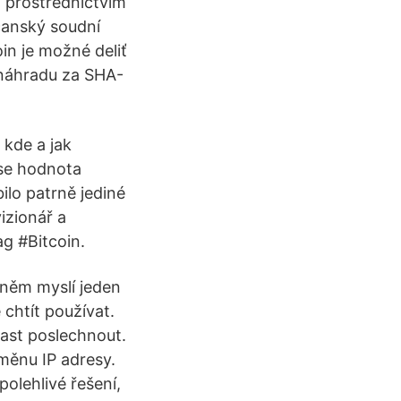
í prostřednictvím
čanský soudní
in je možné deliť
 náhradu za SHA-
 kde a jak
 se hodnota
lo patrně jediné
izionář a
ag #Bitcoin.
 něm myslí jeden
chtít používat.
cast poslechnout.
měnu IP adresy.
olehlivé řešení,