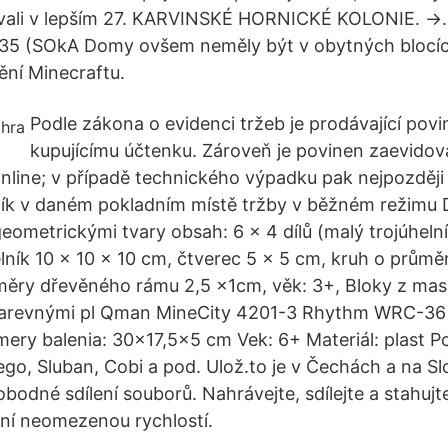
vali v lepším 27. KARVINSKÉ HORNICKÉ KOLONIE. →. 
935 (SOkA Domy ovšem neměly být v obytných blocíc
ění Minecraftu.
Podle zákona o evidenci tržeb je prodávající povi
kupujícímu účtenku. Zároveň je povinen zaevidova
nline; v případě technického výpadku pak nejpozději
tník v daném pokladním místě tržby v běžném režimu 
eometrickými tvary obsah: 6 x 4 dílů (malý trojúhelní
elník 10 x 10 x 10 cm, čtverec 5 x 5 cm, kruh o průmě
měry dřevěného rámu 2,5 x1cm, věk: 3+, Bloky z mas
arevnými pl Qman MineCity 4201-3 Rhythm WRC-36 
ry balenia: 30x17,5x5 cm Vek: 6+ Materiál: plast Po
ego, Sluban, Cobi a pod. Ulož.to je v Čechách a na S
bodné sdílení souborů. Nahrávejte, sdílejte a stahujt
ní neomezenou rychlostí.