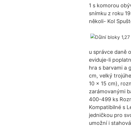
1 s komorou obý
snímku z roku 1
několi- Kol Spušt
u správce daně o
eviduje-li popla
hra s barvami a g
cm, velký trojúh
10 x 15 cm), roz
zarámovanými b
400-499 ks Rozme
Kompatibilné s L
jedničkou pro svo
umožní i stahová