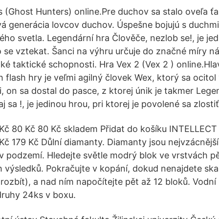
 (Ghost Hunters) online.Pre duchov sa stalo oveľa ťaž
ová generácia lovcov duchov. Úspešne bojujú s duch
o svetla. Legendární hra Člověče, nezlob se!, je jedi
o se vztekat. Šanci na výhru určuje do značné míry ná
také taktické schopnosti. Hra Vex 2 (Vex 2 ) online.H
flash hry je veľmi agilný človek Wex, ktorý sa ocitol v
i, on sa dostal do pasce, z ktorej únik je takmer Leg
sa !, je jedinou hrou, pri ktorej je povolené sa zlostiť
Kč 80 Kč 80 Kč skladem Přidat do košíku INTELLECT
č 179 Kč Důlní diamanty. Diamanty jsou nejvzácnější 
v podzemí. Hledejte světle modrý blok ve vrstvách pě
ch výsledků. Pokračujte v kopání, dokud nenajdete sk
 rozbít), a nad ním napočítejte pět až 12 bloků. Vodní
druhy 24ks v boxu.