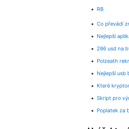
RB
Co převádí 
Nejlepší apl
286 usd na b
Polzeath rek
Nejlepší usb 
Které krypto
Skript pro v
Poplatek za 