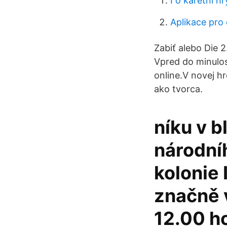
I o karetní hr
Aplikace pro
Zabiť alebo Die 2
Vpred do minulost
online.V novej h
ako tvorca.
níku v b
národní
kolonie 
značně 
12.00 h