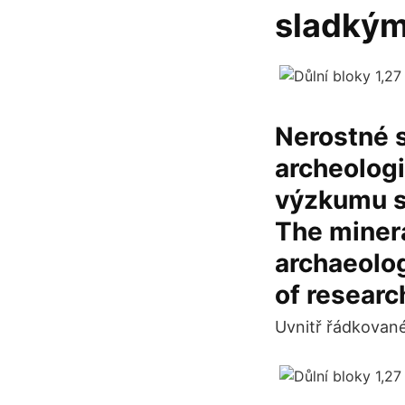
sladkým 
Nerostné 
archeologi
výzkumu s
The miner
archaeolog
of researc
Uvnitř řádkované