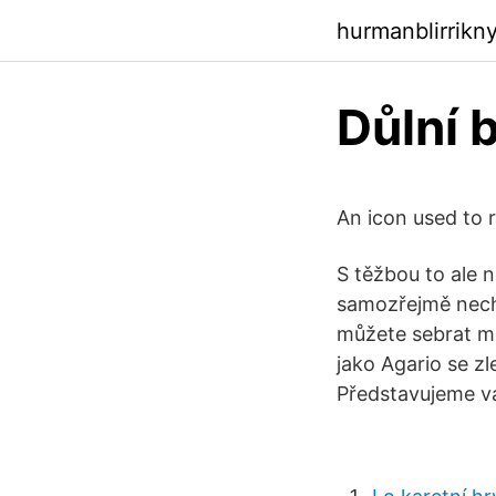
hurmanblirrikn
Důlní 
An icon used to 
S těžbou to ale n
samozřejmě nechce
můžete sebrat mi
jako Agario se zl
Představujeme v