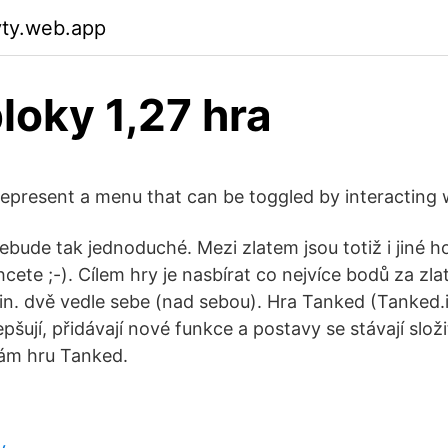
yty.web.app
bloky 1,27 hra
represent a menu that can be toggled by interacting w
ebude tak jednoduché. Mezi zlatem jsou totiž i jiné ho
te ;-). Cílem hry je nasbírat co nejvíce bodů za zlaté
n. dvě vedle sebe (nad sebou). Hra Tanked (Tanked.i
epšují, přidávají nové funkce a postavy se stávají složi
ám hru Tanked.