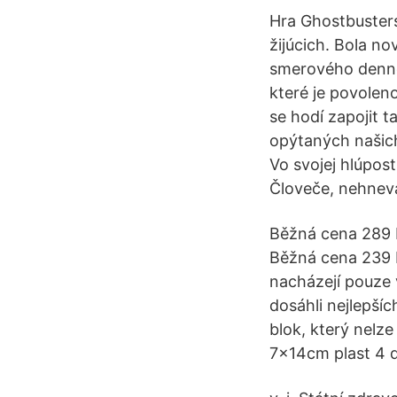
Hra Ghostbusters
žijúcich. Bola n
smerového dennéh
které je povolen
se hodí zapojit 
opýtaných našich 
Vo svojej hlúpost
Človeče, nehnevaj 
Běžná cena 289 
Běžná cena 239 K
nacházejí pouze 
dosáhli nejlepší
blok, který nelze
7x14cm plast 4 