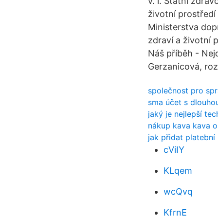
v. i. Státní zdra
životní prostřed
Ministerstva dop
zdraví a životní
Náš příběh - Nej
Gerzanicová, roz
společnost pro sp
sma účet s dlouho
jaký je nejlepší t
nákup kava kava o
jak přidat platebn
cViIY
KLqem
wcQvq
KfrnE