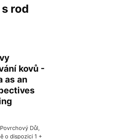
 s rod
ivy
ání kovů -
a as an
pectives
ing
, Povrchový Důl,
ě o dispozici 1 +