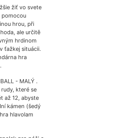
šie žiť vo svete
mi pomocou
nou hrou, při
hoda, ale určitě
lavným hrdinom
 ťažkej situácii.
endárna hra
.
 BALL - MALÝ .
rudy, které se
t až 12, abyste
alní kámen (šedý
 hra hlavolam