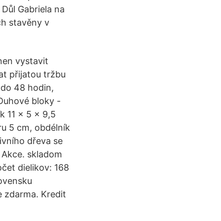
Důl Gabriela na
h stavěny v
nen vystavit
t přijatou tržbu
 do 48 hodin,
Duhové bloky -
k 11 x 5 x 9,5
ru 5 cm, obdélník
ivního dřeva se
Akce. skladom
čet dielikov: 168
lovensku
e zdarma. Kredit