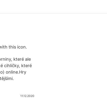
ith this icon.
rniny, které ale
 cihličky, které
o) online.Hry
tějšími.
11.12.2020