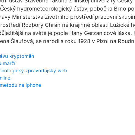
votní ústav Stavebná fakulta Žilinskej univerzity Český
í Český hydrometeorologický ústav, pobočka Brno po
ravy Ministerstva životního prostředí pracovní skupi
 prostředí Rozbory Chrán né krajinné oblasti Lužické 
důležitější na světě je podle Hany Gerzanicové láska.
ená Šlaufová, se narodila roku 1928 v Plzni na Roudn
rávu kryptoměn
u marží
echnologický zpravodajský web
nline
í metodu na iphone