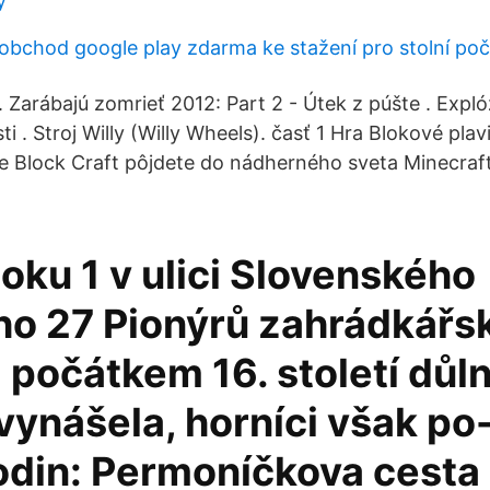
y
 obchod google play zdarma ke stažení pro stolní poč
. Zarábajú zomrieť 2012: Part 2 - Útek z púšte . Expló
i . Stroj Willy (Willy Wheels). časť 1 Hra Blokové plav
re Block Craft pôjdete do nádherného sveta Minecraf
loku 1 v ulici Slovenského
ho 27 Pionýrů zahrádkářs
I počátkem 16. století důl
vynášela, horníci však po
odin: Permoníčkova cesta