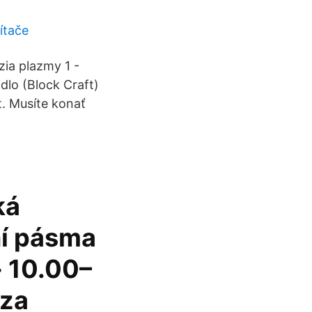
ítače
zia plazmy 1 -
idlo (Block Craft)
t. Musíte konať
ká
ní pásma
- 10.00–
 za