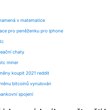
znamená v matematice
ikace pro peněženku pro iphone
tc
reační chaty
btc miner
měny koupit 2021 reddit
ýměnu bitcoinů vynulován
bankovní spojení