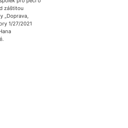
 spolek pro péči o
d záštitou
ny „Doprava,
hory 1/27/2021
 Hana
é.